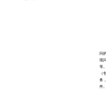
问
现
等
（
务
件